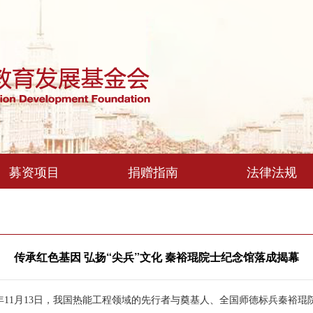
募资项目
捐赠指南
法律法规
传承红色基因 弘扬“尖兵”文化 秦裕琨院士纪念馆落成揭幕
23年11月13日，我国热能工程领域的先行者与奠基人、全国师德标兵秦