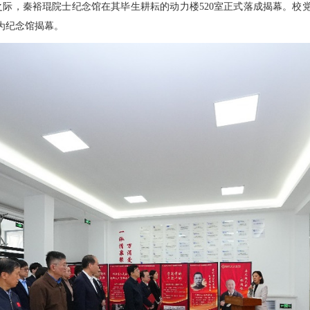
个月之际，秦裕琨院士纪念馆在其毕生耕耘的动力楼520室正式落成揭幕。
为纪念馆揭幕。