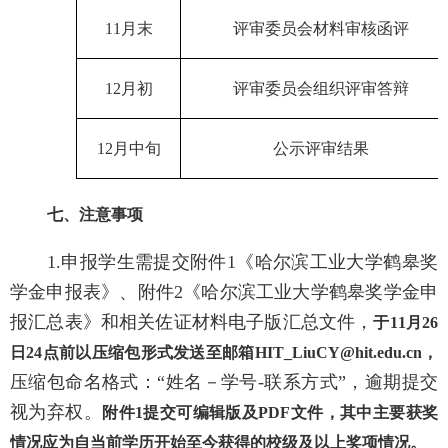
11
月末
评审委员会材料审核函评
12
月初
评审委员会组织评审答辩
12
月中旬
公示评审结果
七、注意事项
1.
申报学生需提交附件
1
《哈尔滨工业大学鹤皋奖
学金申报表》、附件
2
《哈尔滨工业大学鹤皋奖学金申
报汇总表》和相关佐证材料电子版汇总文件，
于
11
月
26
日
24
点前以压缩包形式发送至邮箱
HIT_LiuCY@hit.edu.cn
，
压缩包命名格式：
“姓名－学号
-
联系方式”，逾期提交
视为弃权。
附件
1
提交可编辑版及
PDF
文件，其中主要获奖
情况应为自当前学历开始至今获得的校级及以上奖项情况。